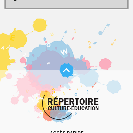
Haut
de
page